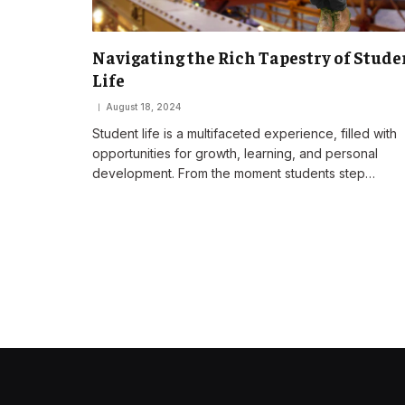
Navigating the Rich Tapestry of Stude
Life
August 18, 2024
Student life is a multifaceted experience, filled with
opportunities for growth, learning, and personal
development. From the moment students step…