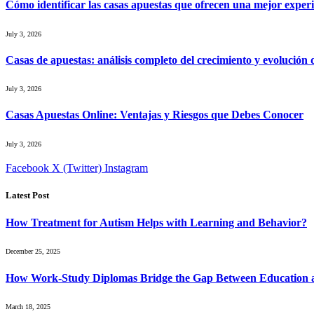
Cómo identificar las casas apuestas que ofrecen una mejor experi
July 3, 2026
Casas de apuestas: análisis completo del crecimiento y evolución de
July 3, 2026
Casas Apuestas Online: Ventajas y Riesgos que Debes Conocer
July 3, 2026
Facebook
X (Twitter)
Instagram
Latest Post
How Treatment for Autism Helps with Learning and Behavior?
December 25, 2025
How Work-Study Diplomas Bridge the Gap Between Education
March 18, 2025