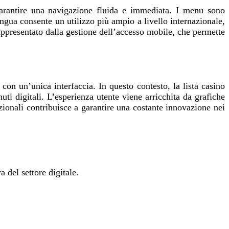
arantire una navigazione fluida e immediata. I menu sono
ngua consente un utilizzo più ampio a livello internazionale,
appresentato dalla gestione dell’accesso mobile, che permette
con un’unica interfaccia. In questo contesto, la lista casino
i digitali. L’esperienza utente viene arricchita da grafiche
zionali contribuisce a garantire una costante innovazione nei
 del settore digitale.