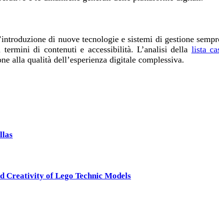
o l’introduzione di nuove tecnologie e sistemi di gestione semp
 termini di contenuti e accessibilità. L’analisi della
lista 
one alla qualità dell’esperienza digitale complessiva.
llas
d Creativity of Lego Technic Models