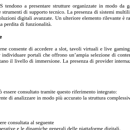
MS tendono a presentare strutture organizzate in modo da g
 strumenti di supporto tecnico. La presenza di sistemi multili
luzioni digitali avanzate. Un ulteriore elemento rilevante è r
za perdita di funzionalità.
e
rne consente di accedere a slot, tavoli virtuali e live gaming 
dividuare portali che offrono un’ampia selezione di contenut
ano il livello di immersione. La presenza di provider interna
 essere consultato tramite questo riferimento integrato:
nte di analizzare in modo più accurato la struttura complessiva
sere consultata al seguente
erative e le dinamiche generali delle piattaforme digitali.