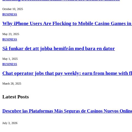
October 10, 2025
BUSINESS
Why iPhone Users Are Flocking to Mobile Casino Games in
May 23, 2025
BUSINESS
Så funkar det att jobba hemifrån med bara en dator
May 1, 2025
BUSINESS
Chat operator jobs that pay weekly: earn from home with fl
March 28, 2025
Latest Posts
Descubre las Plataformas Más Seguras de Casinos Nuevos Onlin
July 3, 2026