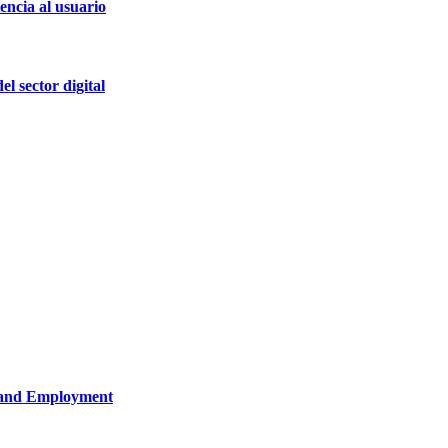
encia al usuario
l sector digital
 and Employment