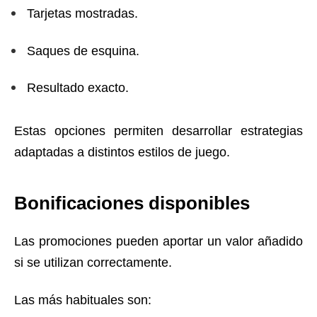
Tarjetas mostradas.
Saques de esquina.
Resultado exacto.
Estas opciones permiten desarrollar estrategias
adaptadas a distintos estilos de juego.
Bonificaciones disponibles
Las promociones pueden aportar un valor añadido
si se utilizan correctamente.
Las más habituales son: