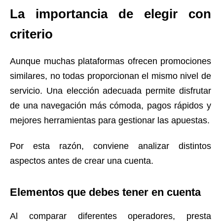
La importancia de elegir con
criterio
Aunque muchas plataformas ofrecen promociones
similares, no todas proporcionan el mismo nivel de
servicio. Una elección adecuada permite disfrutar
de una navegación más cómoda, pagos rápidos y
mejores herramientas para gestionar las apuestas.
Por esta razón, conviene analizar distintos
aspectos antes de crear una cuenta.
Elementos que debes tener en cuenta
Al comparar diferentes operadores, presta