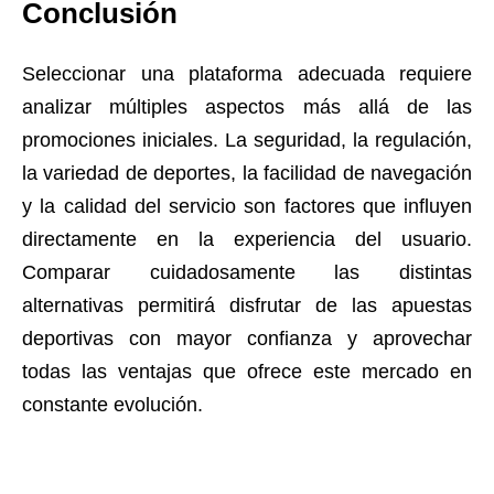
Conclusión
Seleccionar una plataforma adecuada requiere
analizar múltiples aspectos más allá de las
promociones iniciales. La seguridad, la regulación,
la variedad de deportes, la facilidad de navegación
y la calidad del servicio son factores que influyen
directamente en la experiencia del usuario.
Comparar cuidadosamente las distintas
alternativas permitirá disfrutar de las apuestas
deportivas con mayor confianza y aprovechar
todas las ventajas que ofrece este mercado en
constante evolución.