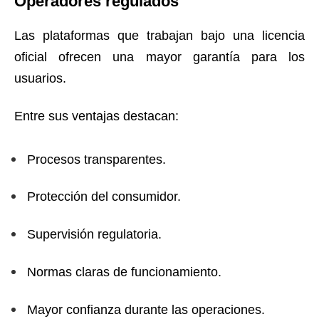
Operadores regulados
Las plataformas que trabajan bajo una licencia
oficial ofrecen una mayor garantía para los
usuarios.
Entre sus ventajas destacan:
Procesos transparentes.
Protección del consumidor.
Supervisión regulatoria.
Normas claras de funcionamiento.
Mayor confianza durante las operaciones.