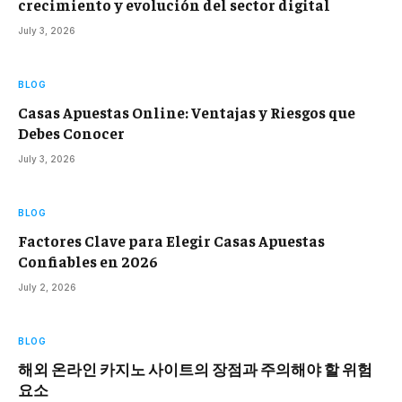
crecimiento y evolución del sector digital
July 3, 2026
BLOG
Casas Apuestas Online: Ventajas y Riesgos que
Debes Conocer
July 3, 2026
BLOG
Factores Clave para Elegir Casas Apuestas
Confiables en 2026
July 2, 2026
BLOG
해외 온라인 카지노 사이트의 장점과 주의해야 할 위험
요소