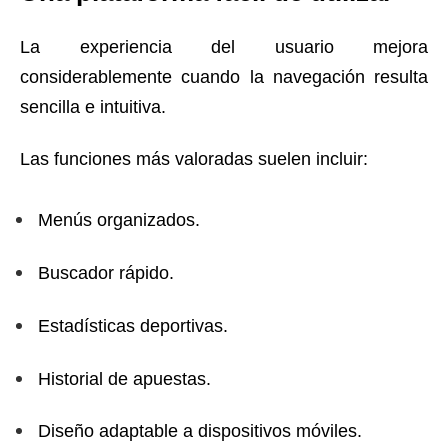
La experiencia del usuario mejora
considerablemente cuando la navegación resulta
sencilla e intuitiva.
Las funciones más valoradas suelen incluir:
Menús organizados.
Buscador rápido.
Estadísticas deportivas.
Historial de apuestas.
Diseño adaptable a dispositivos móviles.