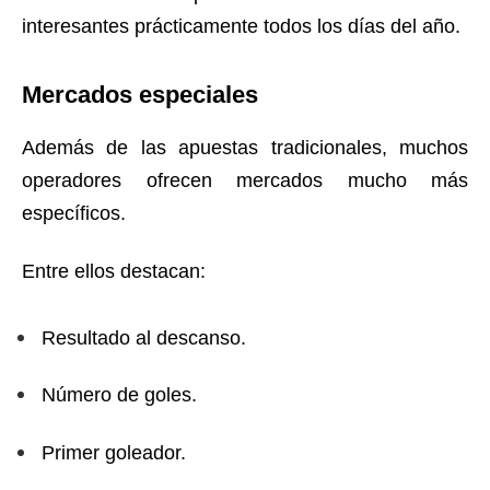
interesantes prácticamente todos los días del año.
Mercados especiales
Además de las apuestas tradicionales, muchos
operadores ofrecen mercados mucho más
específicos.
Entre ellos destacan:
Resultado al descanso.
Número de goles.
Primer goleador.