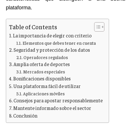
plataforma.
Table of Contents
La importancia de elegir con criterio
Elementos que debes tener en cuenta
Seguridad y protección de los datos
Operadores regulados
Amplia oferta de deportes
Mercados especiales
Bonificaciones disponibles
Una plataforma fácil de utilizar
Aplicaciones móviles
Consejos para apostar responsablemente
Mantente informado sobre el sector
Conclusión