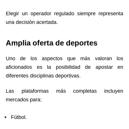
Elegir un operador regulado siempre representa
una decisión acertada.
Amplia oferta de deportes
Uno de los aspectos que más valoran los
aficionados es la posibilidad de apostar en
diferentes disciplinas deportivas.
Las plataformas más completas incluyen
mercados para:
Fútbol.