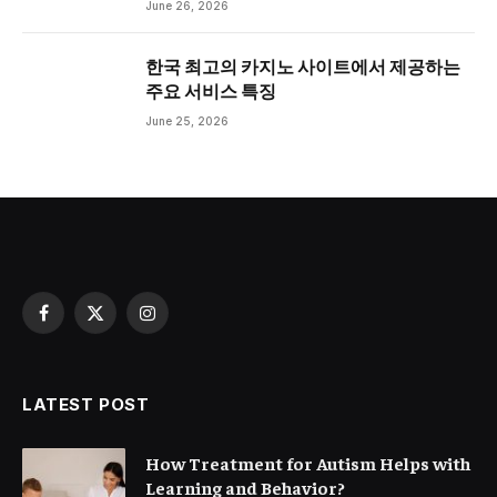
June 26, 2026
한국 최고의 카지노 사이트에서 제공하는
주요 서비스 특징
June 25, 2026
Facebook
X
Instagram
(Twitter)
LATEST POST
How Treatment for Autism Helps with
Learning and Behavior?